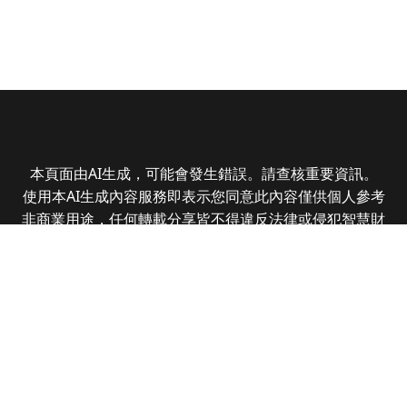
本頁面由AI生成，可能會發生錯誤。請查核重要資訊。
使用本AI生成內容服務即表示您同意此內容僅供個人參考
非商業用途，任何轉載分享皆不得違反法律或侵犯智慧財
產權，且您了解輸出內容可能不準確，所有爭議全曜財經
資訊股份有限公司保有最終解釋權
Copyright © 2025 CMoney Corporation. All rights
reserved.
|
隱私權政策