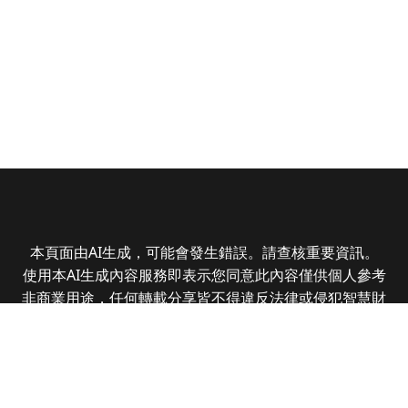
本頁面由AI生成，可能會發生錯誤。請查核重要資訊。
使用本AI生成內容服務即表示您同意此內容僅供個人參考
非商業用途，任何轉載分享皆不得違反法律或侵犯智慧財
產權，且您了解輸出內容可能不準確，所有爭議全曜財經
資訊股份有限公司保有最終解釋權
Copyright © 2025 CMoney Corporation. All rights