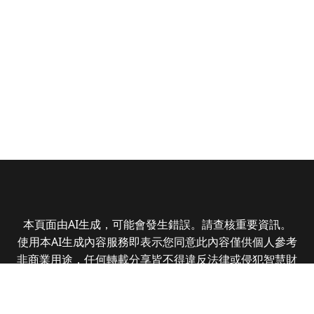
本頁面由AI生成，可能會發生錯誤。請查核重要資訊。
使用本AI生成內容服務即表示您同意此內容僅供個人參考
非商業用途，任何轉載分享皆不得違反法律或侵犯智慧財
產權，且您了解輸出內容可能不準確，所有爭議全曜財經
資訊股份有限公司保有最終解釋權