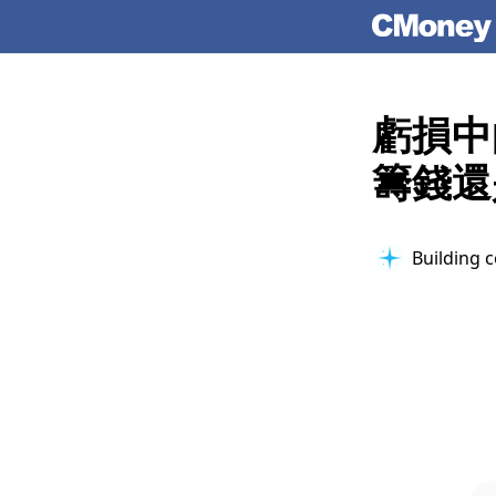
虧損中
籌錢還
Building c