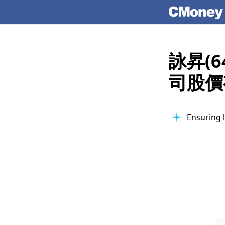
詠昇(
司股價
Ensuring l