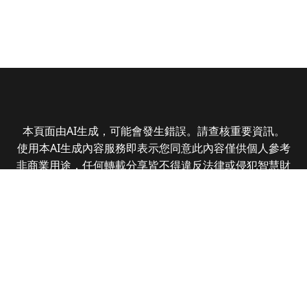
本頁面由AI生成，可能會發生錯誤。請查核重要資訊。
使用本AI生成內容服務即表示您同意此內容僅供個人參考
非商業用途，任何轉載分享皆不得違反法律或侵犯智慧財
產權，且您了解輸出內容可能不準確，所有爭議全曜財經
資訊股份有限公司保有最終解釋權
Copyright © 2025 CMoney Corporation. All rights
reserved.
|
隱私權政策