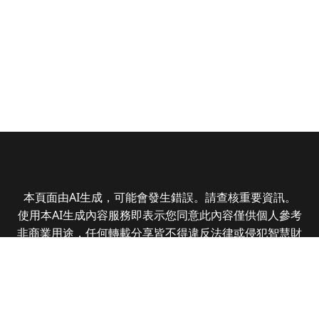
本頁面由AI生成，可能會發生錯誤。請查核重要資訊。
使用本AI生成內容服務即表示您同意此內容僅供個人參考
非商業用途，任何轉載分享皆不得違反法律或侵犯智慧財
產權，且您了解輸出內容可能不準確，所有爭議全曜財經
資訊股份有限公司保有最終解釋權
Copyright © 2025 CMoney Corporation. All rights