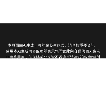
本頁面由AI生成，可能會發生錯誤。請查核重要資訊。
使用本AI生成內容服務即表示您同意此內容僅供個人參考
非商業用途，任何轉載分享皆不得違反法律或侵犯智慧財
產權，且您了解輸出內容可能不準確，所有爭議全曜財經
資訊股份有限公司保有最終解釋權
Copyright © 2025 CMoney Corporation. All rights
reserved.
|
隱私權政策