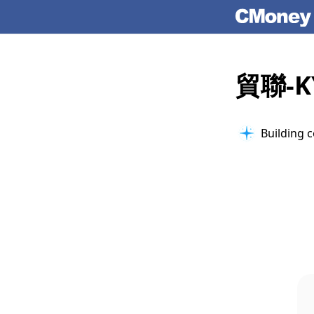
貿聯-
Building c