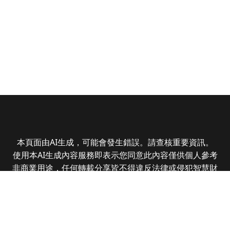
本頁面由AI生成，可能會發生錯誤。請查核重要資訊。
使用本AI生成內容服務即表示您同意此內容僅供個人參考
非商業用途，任何轉載分享皆不得違反法律或侵犯智慧財
產權，且您了解輸出內容可能不準確，所有爭議全曜財經
資訊股份有限公司保有最終解釋權
Copyright © 2025 CMoney Corporation. All rights