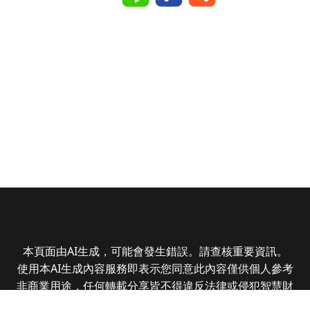
本頁面由AI生成，可能會發生錯誤。請查核重要資訊。
使用本AI生成內容服務即表示您同意此內容僅供個人參考
非商業用途，任何轉載分享皆不得違反法律或侵犯智慧財
產權，且您了解輸出內容可能不準確，所有爭議全曜財經