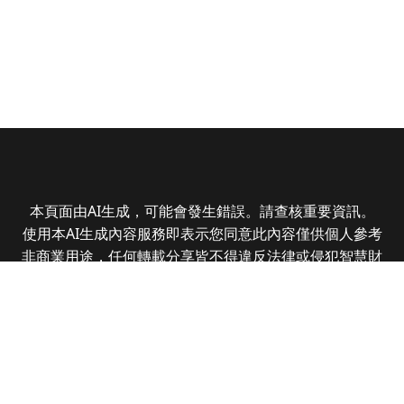
本頁面由AI生成，可能會發生錯誤。請查核重要資訊。
使用本AI生成內容服務即表示您同意此內容僅供個人參考
非商業用途，任何轉載分享皆不得違反法律或侵犯智慧財
產權，且您了解輸出內容可能不準確，所有爭議全曜財經
資訊股份有限公司保有最終解釋權
Copyright © 2025 CMoney Corporation. All rights
reserved.
|
隱私權政策