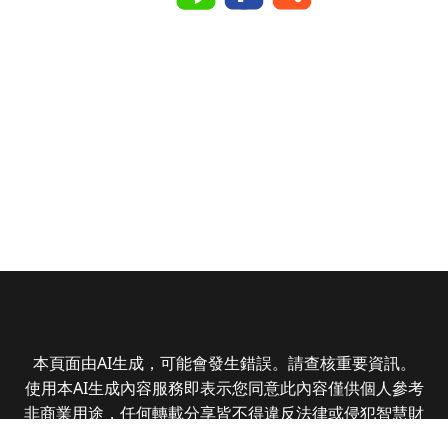
本頁面由AI生成，可能會發生錯誤。請查核重要資訊。
使用本AI生成內容服務即表示您同意此內容僅供個人參考
非商業用途，任何轉載分享皆不得違反法律或侵犯智慧財
產權，且您了解輸出內容可能不準確，所有爭議全曜財經