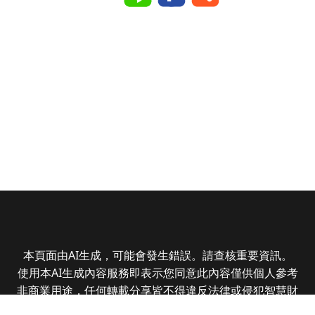
本頁面由AI生成，可能會發生錯誤。請查核重要資訊。
使用本AI生成內容服務即表示您同意此內容僅供個人參考
非商業用途，任何轉載分享皆不得違反法律或侵犯智慧財
產權，且您了解輸出內容可能不準確，所有爭議全曜財經