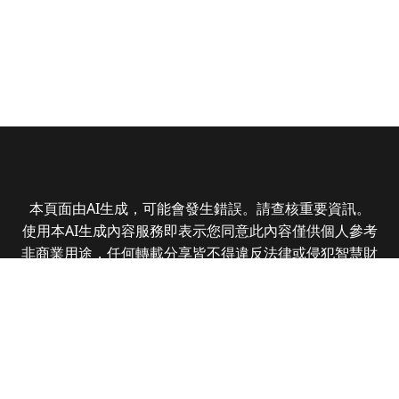
本頁面由AI生成，可能會發生錯誤。請查核重要資訊。
使用本AI生成內容服務即表示您同意此內容僅供個人參考
非商業用途，任何轉載分享皆不得違反法律或侵犯智慧財
產權，且您了解輸出內容可能不準確，所有爭議全曜財經
資訊股份有限公司保有最終解釋權
Copyright © 2025 CMoney Corporation. All rights
reserved.
|
隱私權政策