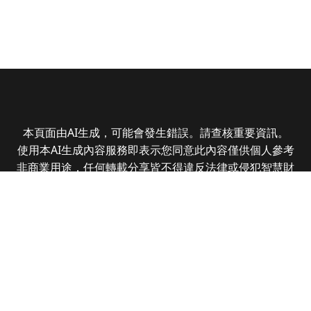
本頁面由AI生成，可能會發生錯誤。請查核重要資訊。
使用本AI生成內容服務即表示您同意此內容僅供個人參考
非商業用途，任何轉載分享皆不得違反法律或侵犯智慧財
產權，且您了解輸出內容可能不準確，所有爭議全曜財經
資訊股份有限公司保有最終解釋權
Copyright © 2025 CMoney Corporation. All rights
reserved.
|
隱私權政策