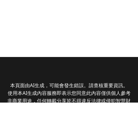
本頁面由AI生成，可能會發生錯誤。請查核重要資訊。
使用本AI生成內容服務即表示您同意此內容僅供個人參考
非商業用途，任何轉載分享皆不得違反法律或侵犯智慧財
產權，且您了解輸出內容可能不準確，所有爭議全曜財經
資訊股份有限公司保有最終解釋權
Copyright © 2025 CMoney Corporation. All rights