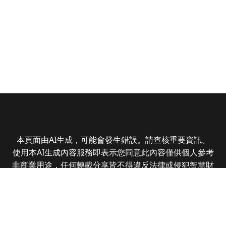
本頁面由AI生成，可能會發生錯誤。請查核重要資訊。
使用本AI生成內容服務即表示您同意此內容僅供個人參考
非商業用途，任何轉載分享皆不得違反法律或侵犯智慧財
產權，且您了解輸出內容可能不準確，所有爭議全曜財經
資訊股份有限公司保有最終解釋權
Copyright © 2025 CMoney Corporation. All rights