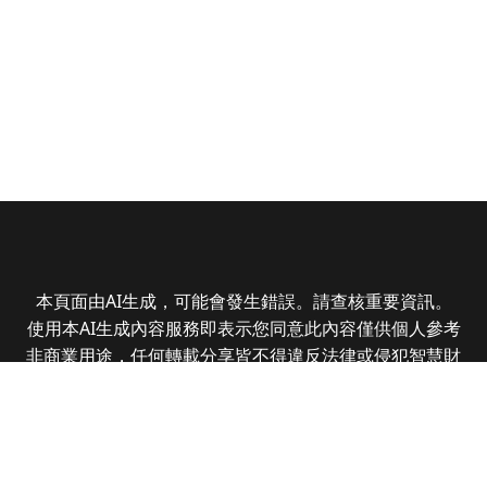
本頁面由AI生成，可能會發生錯誤。請查核重要資訊。
使用本AI生成內容服務即表示您同意此內容僅供個人參考
非商業用途，任何轉載分享皆不得違反法律或侵犯智慧財
產權，且您了解輸出內容可能不準確，所有爭議全曜財經
資訊股份有限公司保有最終解釋權
Copyright © 2025 CMoney Corporation. All rights