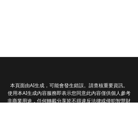
本頁面由AI生成，可能會發生錯誤。請查核重要資訊。
使用本AI生成內容服務即表示您同意此內容僅供個人參考
非商業用途，任何轉載分享皆不得違反法律或侵犯智慧財
產權，且您了解輸出內容可能不準確，所有爭議全曜財經
資訊股份有限公司保有最終解釋權
Copyright © 2025 CMoney Corporation. All rights