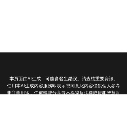
本頁面由AI生成，可能會發生錯誤。請查核重要資訊。
使用本AI生成內容服務即表示您同意此內容僅供個人參考
非商業用途，任何轉載分享皆不得違反法律或侵犯智慧財
產權，且您了解輸出內容可能不準確，所有爭議全曜財經
資訊股份有限公司保有最終解釋權
Copyright © 2025 CMoney Corporation. All rights