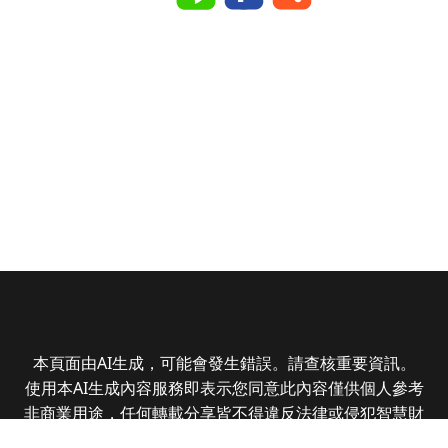
本頁面由AI生成，可能會發生錯誤。請查核重要資訊。
使用本AI生成內容服務即表示您同意此內容僅供個人參考
非商業用途，任何轉載分享皆不得違反法律或侵犯智慧財
產權，且您了解輸出內容可能不準確，所有爭議全曜財經