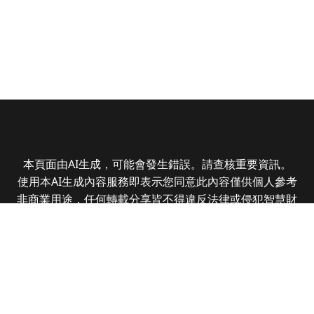
本頁面由AI生成，可能會發生錯誤。請查核重要資訊。
使用本AI生成內容服務即表示您同意此內容僅供個人參考
非商業用途，任何轉載分享皆不得違反法律或侵犯智慧財
產權，且您了解輸出內容可能不準確，所有爭議全曜財經
資訊股份有限公司保有最終解釋權
Copyright © 2025 CMoney Corporation. All rights
reserved.
|
隱私權政策