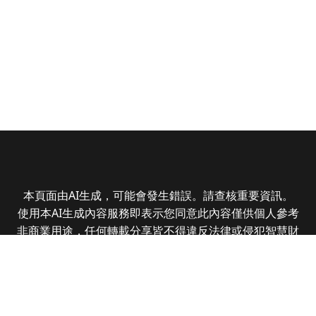
本頁面由AI生成，可能會發生錯誤。請查核重要資訊。
使用本AI生成內容服務即表示您同意此內容僅供個人參考
非商業用途，任何轉載分享皆不得違反法律或侵犯智慧財
產權，且您了解輸出內容可能不準確，所有爭議全曜財經
資訊股份有限公司保有最終解釋權
Copyright © 2025 CMoney Corporation. All rights