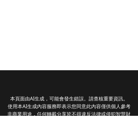
本頁面由AI生成，可能會發生錯誤。請查核重要資訊。
使用本AI生成內容服務即表示您同意此內容僅供個人參考
非商業用途，任何轉載分享皆不得違反法律或侵犯智慧財
產權，且您了解輸出內容可能不準確，所有爭議全曜財經
資訊股份有限公司保有最終解釋權