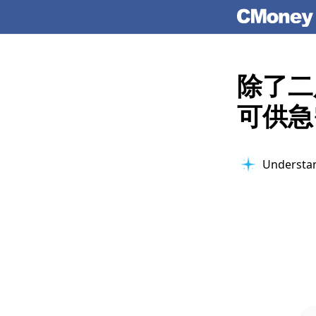
除了二
可供急
Understan