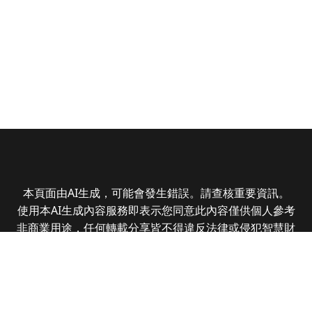
本頁面由AI生成，可能會發生錯誤。請查核重要資訊。
使用本AI生成內容服務即表示您同意此內容僅供個人參考
非商業用途，任何轉載分享皆不得違反法律或侵犯智慧財
產權，且您了解輸出內容可能不準確，所有爭議全曜財經
資訊股份有限公司保有最終解釋權
Copyright © 2025 CMoney Corporation. All rights