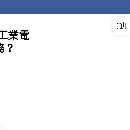
在工業電
務？