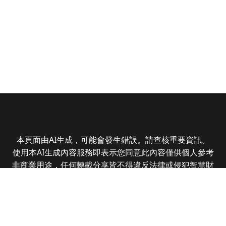
本頁面由AI生成，可能會發生錯誤。請查核重要資訊。
使用本AI生成內容服務即表示您同意此內容僅供個人參考
非商業用途，任何轉載分享皆不得違反法律或侵犯智慧財
產權，且您了解輸出內容可能不準確，所有爭議全曜財經
資訊股份有限公司保有最終解釋權
Copyright © 2025 CMoney Corporation. All rights