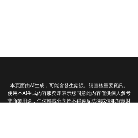
本頁面由AI生成，可能會發生錯誤。請查核重要資訊。
使用本AI生成內容服務即表示您同意此內容僅供個人參考
非商業用途，任何轉載分享皆不得違反法律或侵犯智慧財
產權，且您了解輸出內容可能不準確，所有爭議全曜財經
資訊股份有限公司保有最終解釋權
Copyright © 2025 CMoney Corporation. All rights