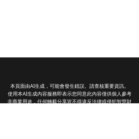
本頁面由AI生成，可能會發生錯誤。請查核重要資訊。
使用本AI生成內容服務即表示您同意此內容僅供個人參考
非商業用途，任何轉載分享皆不得違反法律或侵犯智慧財
產權，且您了解輸出內容可能不準確，所有爭議全曜財經
資訊股份有限公司保有最終解釋權
Copyright © 2025 CMoney Corporation. All rights