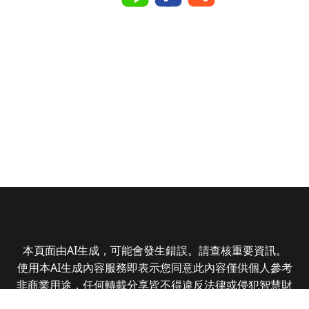
本頁面由AI生成，可能會發生錯誤。請查核重要資訊。
使用本AI生成內容服務即表示您同意此內容僅供個人參考
非商業用途，任何轉載分享皆不得違反法律或侵犯智慧財
產權，且您了解輸出內容可能不準確，所有爭議全曜財經