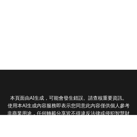
本頁面由AI生成，可能會發生錯誤。請查核重要資訊。
使用本AI生成內容服務即表示您同意此內容僅供個人參考
非商業用途，任何轉載分享皆不得違反法律或侵犯智慧財
產權，且您了解輸出內容可能不準確，所有爭議全曜財經
資訊股份有限公司保有最終解釋權