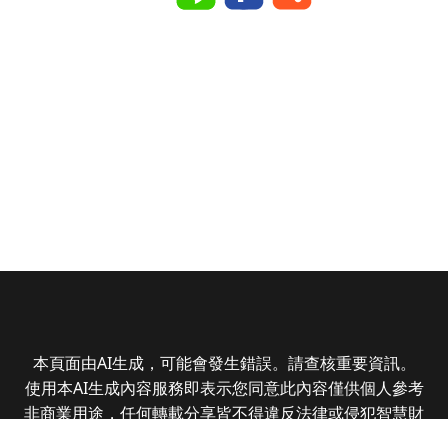
本頁面由AI生成，可能會發生錯誤。請查核重要資訊。
使用本AI生成內容服務即表示您同意此內容僅供個人參考
非商業用途，任何轉載分享皆不得違反法律或侵犯智慧財
產權，且您了解輸出內容可能不準確，所有爭議全曜財經