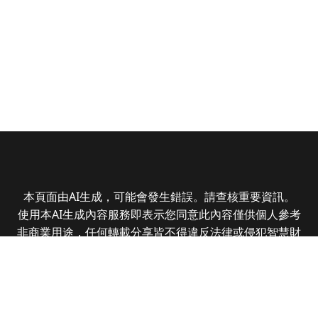
本頁面由AI生成，可能會發生錯誤。請查核重要資訊。
使用本AI生成內容服務即表示您同意此內容僅供個人參考
非商業用途，任何轉載分享皆不得違反法律或侵犯智慧財
產權，且您了解輸出內容可能不準確，所有爭議全曜財經
資訊股份有限公司保有最終解釋權
Copyright © 2025 CMoney Corporation. All rights