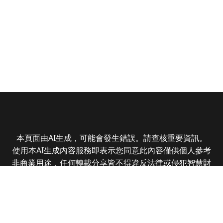
本頁面由AI生成，可能會發生錯誤。請查核重要資訊。
使用本AI生成內容服務即表示您同意此內容僅供個人參考
非商業用途，任何轉載分享皆不得違反法律或侵犯智慧財
產權，且您了解輸出內容可能不準確，所有爭議全曜財經
資訊股份有限公司保有最終解釋權
Copyright © 2025 CMoney Corporation. All rights