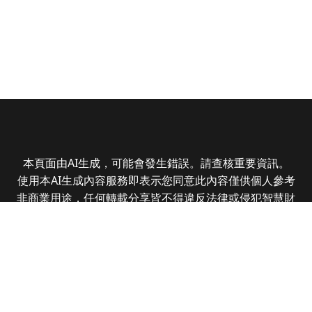
本頁面由AI生成，可能會發生錯誤。請查核重要資訊。
使用本AI生成內容服務即表示您同意此內容僅供個人參考
非商業用途，任何轉載分享皆不得違反法律或侵犯智慧財
產權，且您了解輸出內容可能不準確，所有爭議全曜財經
資訊股份有限公司保有最終解釋權
Copyright © 2025 CMoney Corporation. All rights
reserved.
|
隱私權政策