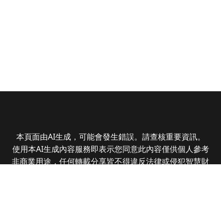
本頁面由AI生成，可能會發生錯誤。請查核重要資訊。
使用本AI生成內容服務即表示您同意此內容僅供個人參考
非商業用途，任何轉載分享皆不得違反法律或侵犯智慧財
產權，且您了解輸出內容可能不準確，所有爭議全曜財經
資訊股份有限公司保有最終解釋權
Copyright © 2025 CMoney Corporation. All rights