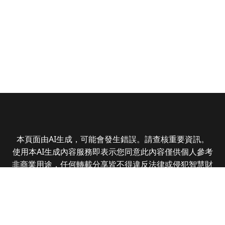
本頁面由AI生成，可能會發生錯誤。請查核重要資訊。
使用本AI生成內容服務即表示您同意此內容僅供個人參考
非商業用途，任何轉載分享皆不得違反法律或侵犯智慧財
產權，且您了解輸出內容可能不準確，所有爭議全曜財經
資訊股份有限公司保有最終解釋權
Copyright © 2025 CMoney Corporation. All rights