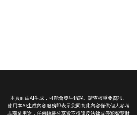
本頁面由AI生成，可能會發生錯誤。請查核重要資訊。
使用本AI生成內容服務即表示您同意此內容僅供個人參考
非商業用途，任何轉載分享皆不得違反法律或侵犯智慧財
產權，且您了解輸出內容可能不準確，所有爭議全曜財經
資訊股份有限公司保有最終解釋權