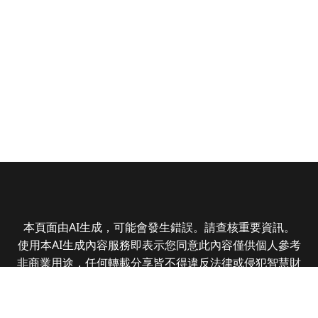
本頁面由AI生成，可能會發生錯誤。請查核重要資訊。
使用本AI生成內容服務即表示您同意此內容僅供個人參考
非商業用途，任何轉載分享皆不得違反法律或侵犯智慧財
產權，且您了解輸出內容可能不準確，所有爭議全曜財經
資訊股份有限公司保有最終解釋權