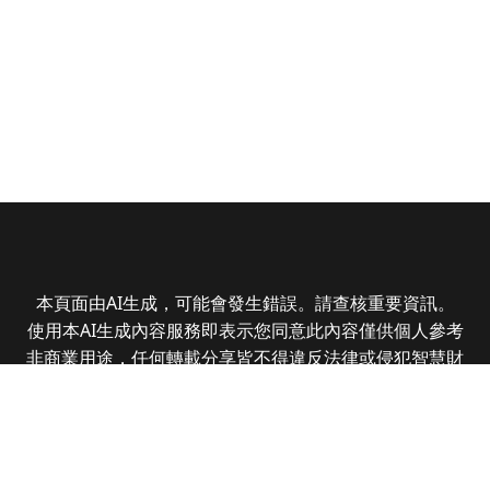
本頁面由AI生成，可能會發生錯誤。請查核重要資訊。
使用本AI生成內容服務即表示您同意此內容僅供個人參考
非商業用途，任何轉載分享皆不得違反法律或侵犯智慧財
產權，且您了解輸出內容可能不準確，所有爭議全曜財經
資訊股份有限公司保有最終解釋權
Copyright © 2025 CMoney Corporation. All rights