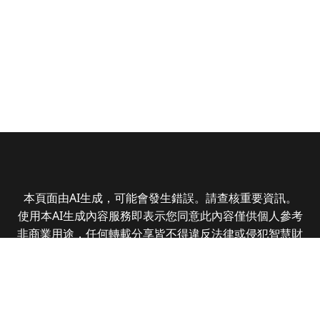
本頁面由AI生成，可能會發生錯誤。請查核重要資訊。
使用本AI生成內容服務即表示您同意此內容僅供個人參考
非商業用途，任何轉載分享皆不得違反法律或侵犯智慧財
產權，且您了解輸出內容可能不準確，所有爭議全曜財經
資訊股份有限公司保有最終解釋權
Copyright © 2025 CMoney Corporation. All rights