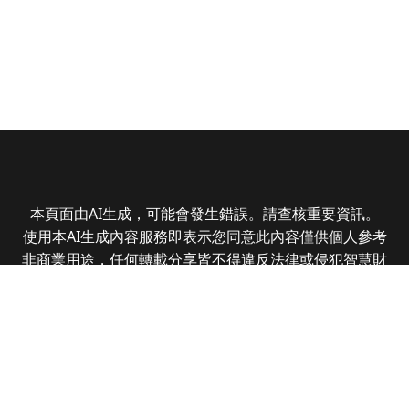
本頁面由AI生成，可能會發生錯誤。請查核重要資訊。
使用本AI生成內容服務即表示您同意此內容僅供個人參考
非商業用途，任何轉載分享皆不得違反法律或侵犯智慧財
產權，且您了解輸出內容可能不準確，所有爭議全曜財經
資訊股份有限公司保有最終解釋權
Copyright © 2025 CMoney Corporation. All rights
reserved.
|
隱私權政策