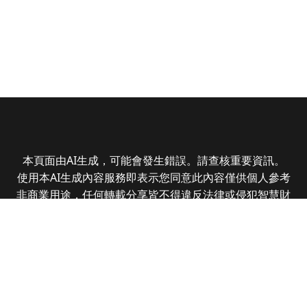
本頁面由AI生成，可能會發生錯誤。請查核重要資訊。
使用本AI生成內容服務即表示您同意此內容僅供個人參考
非商業用途，任何轉載分享皆不得違反法律或侵犯智慧財
產權，且您了解輸出內容可能不準確，所有爭議全曜財經
資訊股份有限公司保有最終解釋權
Copyright © 2025 CMoney Corporation. All rights
reserved.
|
隱私權政策