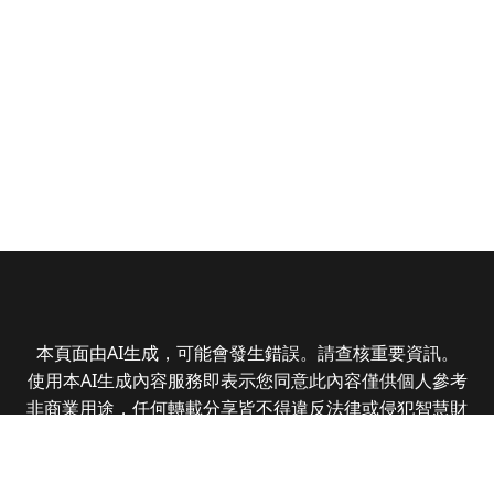
本頁面由AI生成，可能會發生錯誤。請查核重要資訊。
使用本AI生成內容服務即表示您同意此內容僅供個人參考
非商業用途，任何轉載分享皆不得違反法律或侵犯智慧財
產權，且您了解輸出內容可能不準確，所有爭議全曜財經
資訊股份有限公司保有最終解釋權