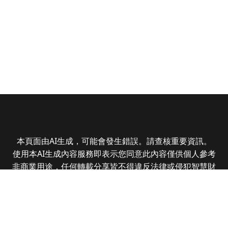
本頁面由AI生成，可能會發生錯誤。請查核重要資訊。
使用本AI生成內容服務即表示您同意此內容僅供個人參考
非商業用途，任何轉載分享皆不得違反法律或侵犯智慧財
產權，且您了解輸出內容可能不準確，所有爭議全曜財經
資訊股份有限公司保有最終解釋權
Copyright © 2025 CMoney Corporation. All rights