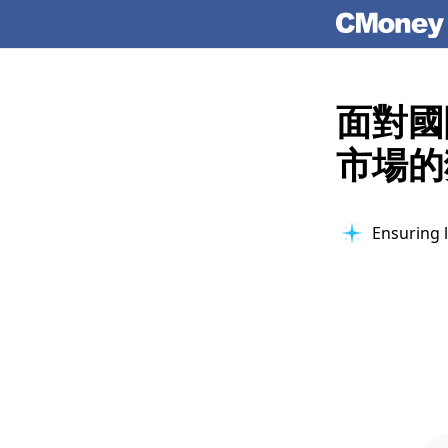
面對國
市場的
Ensuring l