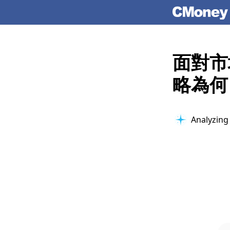
面對市
略為何
Checking 