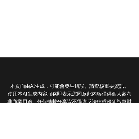
本頁面由AI生成，可能會發生錯誤。請查核重要資訊。
使用本AI生成內容服務即表示您同意此內容僅供個人參考
非商業用途，任何轉載分享皆不得違反法律或侵犯智慧財
產權，且您了解輸出內容可能不準確，所有爭議全曜財經
資訊股份有限公司保有最終解釋權
Copyright © 2025 CMoney Corporation. All rights